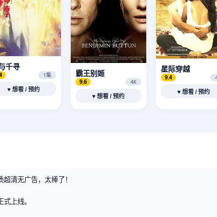
与千寻
星际穿越
霸王别姬
4
1集
9.4
9.6
4K
♥ 想看 / 预约
♥ 想看 / 预约
♥ 想看 / 预约
质超清无广告，太棒了！
正式上线。