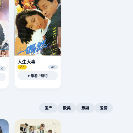
人生大事
7.3
4K
4K
♥ 想看 / 预约
国产
欧美
悬疑
爱情