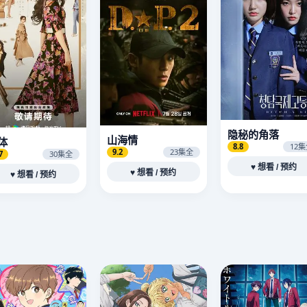
隐秘的角落
山海情
体
8.8
12
9.2
23集全
7
30集全
♥ 想看 / 预约
♥ 想看 / 预约
♥ 想看 / 预约