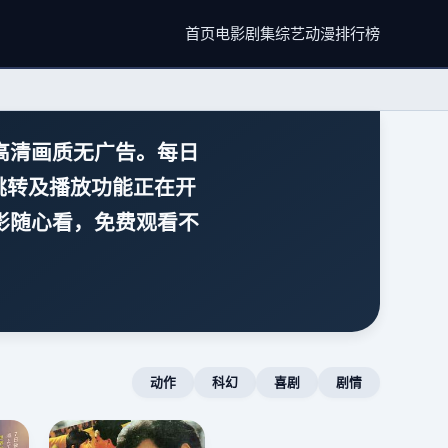
首页
电影
剧集
综艺
动漫
排行榜
高清画质无广告。每日
跳转及播放功能正在开
影随心看，免费观看不
动作
科幻
喜剧
剧情