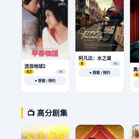
阿凡达：水之道
8
4K
流浪地球2
奥
8.3
4K
♥ 想看 / 预约
8.
♥ 想看 / 预约
📺 高分剧集